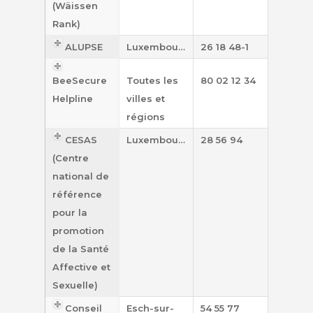
(Wäissen
Rank)
ALUPSE
Luxembourg
26 18 48-1
BeeSecure
Toutes les
80 02 12 34
Helpline
villes et
régions
CESAS
Luxembourg
28 56 94
(Centre
national de
référence
pour la
promotion
de la Santé
Affective et
Sexuelle)
Conseil
Esch-sur-
54 55 77