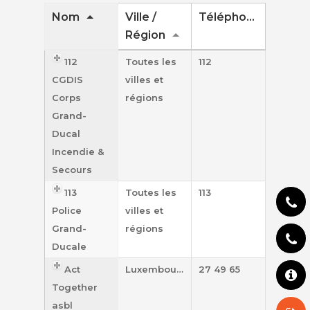
Nom
Ville /
Téléphone
Région
112
Toutes les
112
CGDIS
villes et
Je suis victime
Corps
régions
Je suis violent
Grand-
Ducal
Je vois de la violenc
Incendie &
Secours
Actualités
113
Toutes les
113
Ressources
Police
villes et
Aide – Liste des con
Grand-
régions
FAQ
Ducale
Convention d’Istanb
Act
Luxembourg
27 49 65
Helpline
Liens utiles
Together
Police
asbl