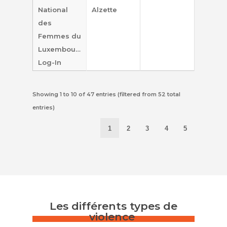
National
Alzette
des
Femmes du
Luxembourg
Log-In
Showing 1 to 10 of 47 entries (filtered from 52 total
entries)
1
2
3
4
5
Les différents types de
violence