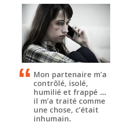
Mon partenaire m’a
J
contrôlé, isolé,
ul-e.
e
humilié et frappé …
il m’a traité comme
une chose, c’était
inhumain.