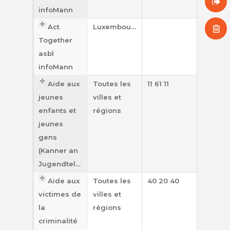
Types de violence
CNVV
infoMann
Toolbox
Act
Luxembourg
Sortie vers Google
Together
Effacer mes traces
asbl
Français
infoMann
Aide aux
Toutes les
11 61 11
Français
jeunes
villes et
English
enfants et
régions
Deutsch
jeunes
Português
gens
(Kanner an
Jugendtelefon)
Aide aux
Toutes les
40 20 40
victimes de
villes et
la
régions
criminalité