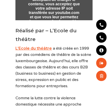
Je vois de la violenc
Actualités
Ressources
Réalisé par – L’Ecole du
Aide – Liste des con
FAQ
théâtre
Convention d’Istanb
L’Ecole du théâtre
a été créée en 1999
Helpline
Liens utiles
par des comédiens de théâtre de la scène
Police
luxembourgeoise. Aujourd’hui, elle offre
Types de violence
CNVV
des classes de théâtre et des cours B2B
Toolbox
(business to business) en gestion de
Sortie vers Google
stress, expression en public et des
Effacer mes traces
formations pour entreprises.
Français
Comme la lutte contre la violence
Français
domestique nécessite une approche