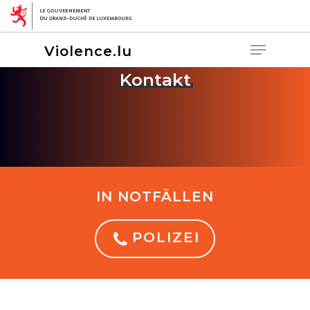
Violence.lu
Kontakt
Hit enter to search or ESC to close
IN NOTFÄLLEN
POLIZEI