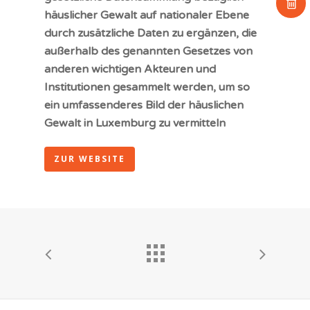
Zu Google wechse
häuslicher Gewalt auf nationaler Ebene
Spuren verwischen
durch zusätzliche Daten zu ergänzen, die
außerhalb des genannten Gesetzes von
Deutsch
anderen wichtigen Akteuren und
Français
Institutionen gesammelt werden, um so
English
ein umfassenderes Bild der häuslichen
Deutsch
Gewalt in Luxemburg zu vermitteln
Português
ZUR WEBSITE