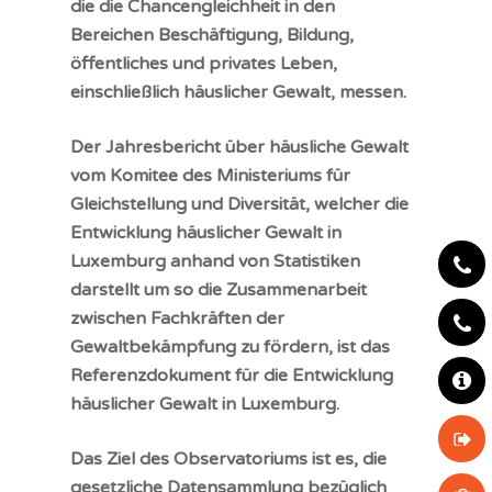
die die Chancengleichheit in den
Bereichen Beschäftigung, Bildung,
öffentliches und privates Leben,
Ich bin Opfer
einschließlich häuslicher Gewalt, messen.
Ich bin gewalttätig
Der Jahresbericht über häusliche Gewalt
Ich bin Zeuge von 
vom Komitee des Ministeriums für
Gleichstellung und Diversität, welcher die
Aktuelles
Entwicklung häuslicher Gewalt in
Luxemburg anhand von Statistiken
Hilfsmittel
darstellt um so die Zusammenarbeit
Hilfe – Kontaktliste
FAQ
zwischen Fachkräften der
Gewaltbekämpfung zu fördern, ist das
Konvention
Helpline
Referenzdokument für die Entwicklung
Nützliche Links
häuslicher Gewalt in Luxemburg.
Polizei
Formen von Gewalt
CNVV
Das Ziel des Observatoriums ist es, die
Toolbox
gesetzliche Datensammlung bezüglich