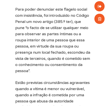
Polícia
Tipos de violência
Para poder denunciar este flagelo social
CNVV
com insistência, foi introduzido no Código
Toolbox
Mudar para o Goog
Penal um novo artigo (385.º ter), que
Cobrir as pistas
pune “o facto de se utilizar qualquer meio
para observar as partes íntimas ou a
Português
roupa interior de uma pessoa que essa
Français
pessoa, em virtude da sua roupa ou
English
presença num local fechado, escondeu da
vista de terceiros, quando é cometido sem
Deutsch
o conhecimento ou consentimento da
Português
pessoa”.
Estão previstas circunstâncias agravantes
quando a vítima é menor ou vulnerável,
quando a infração é cometida por uma
pessoa que abusa da autoridade