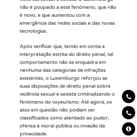
não é poupado a este fenómeno, que não
é novo, e que aumentou com a
emergência das redes sociais e das novas
tecnologias.
Sou vítima
Após verificar que, tendo em conta a
interpretação estrita do direito penal, tal
Sou agressor
comportamento não se enquadra em
nenhuma das categorias de infrações
Testemunho violênc
existentes, o Luxemburgo reforçou as
Notícias
suas disposições de direito penal sobre
violência sexual e sexista criminalizando o
Recursos
fenómeno do voyeurismo. Até agora, os
Ajuda – Lista de Co
atos em questão não podiam ser
FAQ
classificados como atentado ao pudor,
Convenção
ofensa à moral pública ou invasão da
Helpline
Links úteis
privacidade.